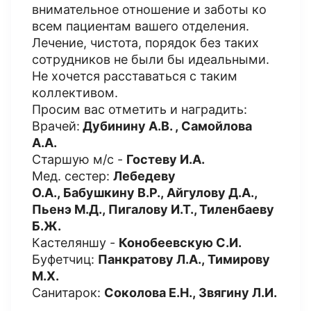
внимательное отношение и заботы ко
всем пациентам вашего отделения.
Лечение, чистота, порядок без таких
сотрудников не были бы идеальными.
Не хочется расставаться с таким
коллективом.
Просим вас отметить и наградить:
Врачей:
Дубинину А.В. ,
Самойлова
А.А.
Старшую м/с -
Гостеву И.А.
Мед. сестер:
Лебедеву
О.А.,
Бабушкину В.Р.,
Айгулову Д.А.,
П
ьенэ М.Д.,
Пигалову И.Т., Т
иленбаеву
Б.Ж.
Кастеляншу -
Конобеевскую С.И.
Буфетчиц:
Панкратову Л.А.,
Тимирову
М.Х.
Санитарок:
Соколова Е.Н.,
Звягину Л.И.