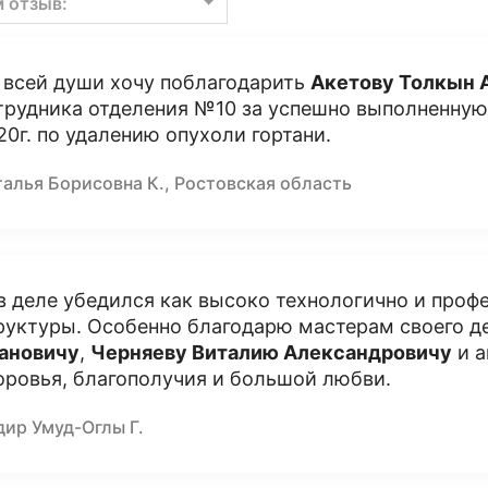
м отзыв:
 всей души хочу поблагодарить
Акетову Толкын 
трудника отделения №10 за успешно выполненну
20г. по удалению опухоли гортани.
талья Борисовна К., Ростовская область
в деле убедился как высоко технологично и проф
руктуры. Особенно благодарю мастерам своего д
ановичу
,
Черняеву Виталию Александровичу
и а
оровья, благополучия и большой любви.
дир Умуд-Оглы Г.