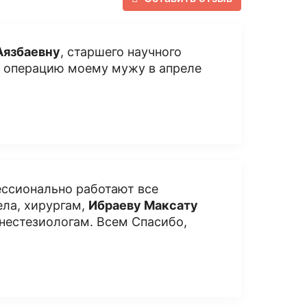
Аязбаевну
, старшего научного
ю операцию моему мужу в апреле
ессионально работают все
ела, хирургам,
Ибраеву Максату
нестезиологам. Всем Спасибо,