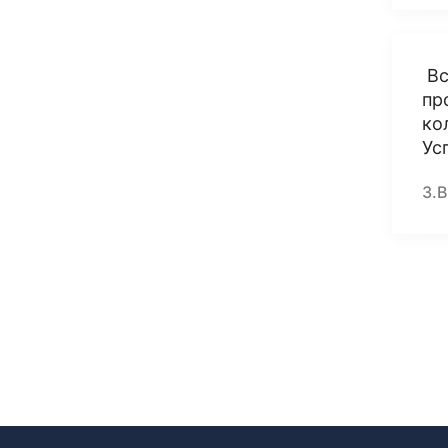
Вс
пр
ко
Ус
З.В