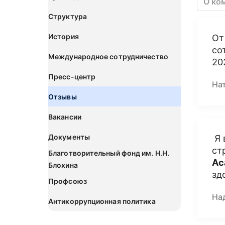
О ко
Структура
История
От
со
Международное сотрудничество
20
Пресс-центр
На
Отзывы
Вакансии
Документы
Я 
ст
Благотворительный фонд им. Н.Н.
Ас
Блохина
зд
Профсоюз
На
Антикоррупционная политика