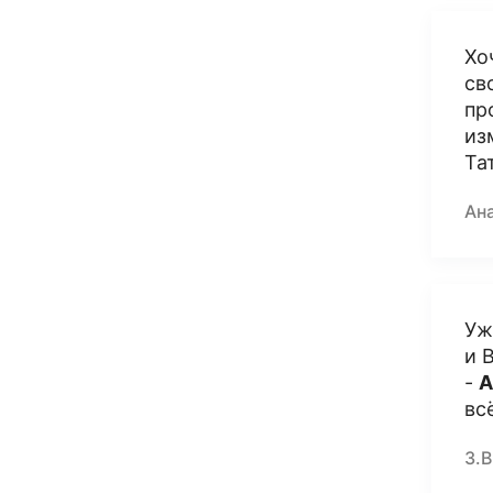
Хо
св
пр
из
Та
Ан
Уж
и 
-
А
вс
З.В