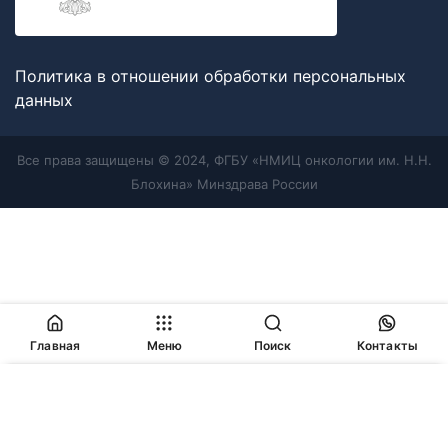
Политика в отношении обработки персональных
данных
Все права защищены © 2024, ФГБУ «НМИЦ онкологии им. Н.Н.
Блохина» Минздрава России
Главная
Меню
Поиск
Контакты
Продолжая работу с сайтом, Вы соглашаетесь с
политикой
в отношении обработки персональных данных
и
разрешаете
использование cookie-файлов
, которые мы