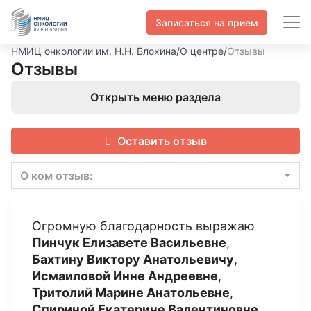
Записаться на прием
НМИЦ онкологии им. Н.Н. Блохина
/
О центре
/
Отзывы
Отзывы
Открыть меню раздела
Оставить отзыв
О ком отзыв:
Огромную благодарность выражаю
Пинчук Елизавете Васильевне
,
Бахтину Виктору Анатольевичу
,
Исмаиловой Инне Андреевне
,
Тритолий Марине Анатольевне
,
Спириной Екатерине Валентиновне
.