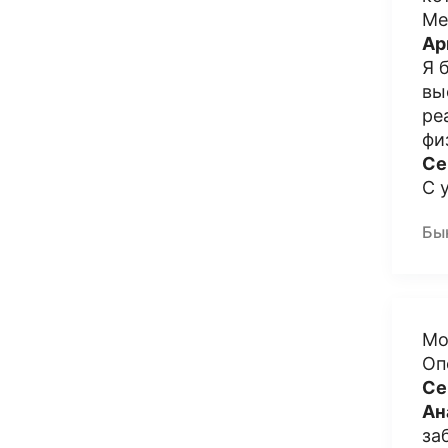
Ме
Ар
Я 
вы
ре
фи
Се
С 
Бы
Мо
Оп
Се
Ан
за