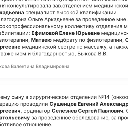
ня консультировала зав.отделением медицинско
кадьевна
специалист высокой квалификации.
благодарна Ольге Аркадьевне за проведенное мне 
сокопрофессиональному коллективу отделения 
абилитации:
Ефимовой Елене Юрьевне
медицинск
зиотерапии,
Матвею
медбрату по физиотерапии,
ргеевне
медицинской сестре по массажу, а также
уважением и благодарностью, Быкова В.В.
кова Валентина Владимировна
ему сыну в хирургическом отделении №14 (онкоо
ерацию проводили
Сушенцов Евгений Александ
ргеевич
, ординатор
Селезнев Сергей Павлович
.
атольевичу
за проведенное обследование, за про
ботливое отношение.