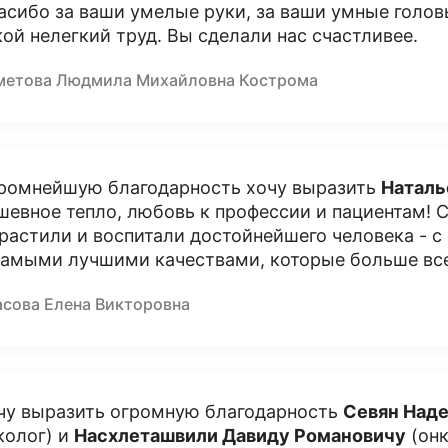
асибо за ваши умелые руки, за ваши умные головы
кой нелегкий труд. Вы сделали нас счастливее.
метова Людмила Михайловна Кострома
ромнейшую благодарность хочу выразить
Наталь
шевное тепло, любовь к профессии и пациентам! С
растили и воспитали достойнейшего человека - с
самыми лучшими качествами, которые больше вс
асова Елена Викторовна
чу выразить огромную благодарность
Севян Над
колог) и
Насхлеташвили Давиду Романовичу
(онк