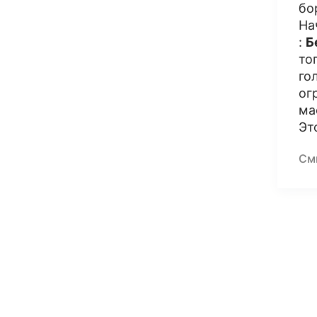
бо
На
:
Б
то
го
ог
ма
Эт
См