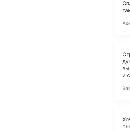
Сп
та
Ах
Ог
ду
вы
и 
Вл
Хо
он