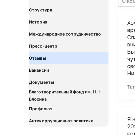
О ко
Структура
История
Хо
вр
Международное сотрудничество
Сп
вн
Пресс-центр
Вы
Отзывы
чу
св
Вакансии
Ни
Документы
Та
Благотворительный фонд им. Н.Н.
Блохина
Профсоюз
Я 
Антикоррупционная политика
20
ко