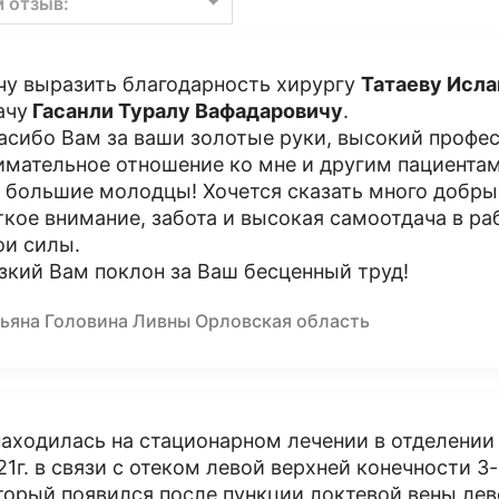
м отзыв:
чу выразить благодарность хирургу
Татаеву Исл
ачу
Гасанли Туралу Вафадаровичу
.
асибо Вам за ваши золотые руки, высокий профес
имательное отношение ко мне и другим пациентам
 большие молодцы! Хочется сказать много добрых
ткое внимание, забота и высокая самоотдача в раб
ои силы.
зкий Вам поклон за Ваш бесценный труд!
тьяна Головина Ливны Орловская область
находилась на стационарном лечении в отделени
21г. в связи с отеком левой верхней конечности 3
торый появился после пункции локтевой вены лев