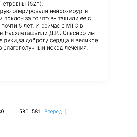
етровны (52г.).
оторую оперировали нейрохирурги
м поклон за то что вытащили ее с
 почти 5 лет. И сейчас с МТС в
.и Насхлеташвили Д.Р.. Спасибо им
 руки,за доброту сердца и великое
 в благополучный исход лечения.
80
...
580
581
Вперед