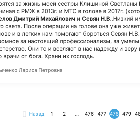
рятся за жизнь моей сестры Клишиной Светланы П
чиная с РМЖ в 2013г. и МТС в голове в 2017г. (к
елов Дмитрий Михайлович
и
Севян Н.В.
.Низкий и
го света. После операции на голове она уже живет
лове и в легких нам помогают бороться Севян Н.В
ромное за настоящий профессионализм, за умелые
стерство. Они то и вселяют в нас надежду и веру
о врачи от бога. Храни их господь.
ыченко Лариса Петровна
Назад
1
2
...
476
477
478
479
4