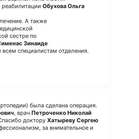
й реабилитации
Обухова Ольга
лечение. А также
медицинской
ой сестре по
Сименас Зинаиде
 всем специалистам отделения.
ртопедии) была сделана операция.
рович
, врач
Петроченко Николай
 Спасибо доктору
Хатыреву Сергею
фессионализм, за внимательное и