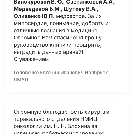
Винокуровой В.Ю.
,
Светанковой А.А.
,
Медведевой Б.М.
,
Шутову В.А.
,
Оливенко Ю.П.
медсестре. За их
милосердие, понимание, доброту и
отличные познания в медицине.
Огромное Вам спасибо! И прошу
руководство клиники поощрить,
наградить данных врачей!
С уважением
Головенко Евгений Иванович Ноябрьск
ЯМАЛ
Огромную благодарность хирургам
торакального отделения НМИЦ
онкологии им. Н. Н. Блохина за
успешную робот-ассистированую