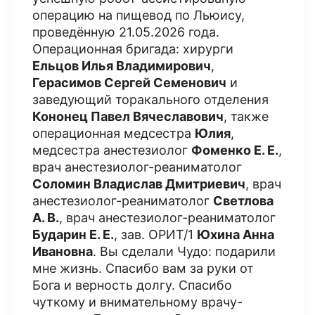
операцию на пищевод по Льюису,
проведённую 21.05.2026 года.
Операционная бригада: хирурги
Ельцов Илья Владимирович
,
Герасимов Сергей Семенович
и
заведующий торакального отделения
Кононец Павел Вячеславович
, также
операционная медсестра
Юлия
,
медсестра анестезиолог
Фоменко Е. Е.
,
врач анестезиолог-реаниматолог
Соломин Владислав Дмитриевич
, врач
анестезиолог-реаниматолог
Светлова
А. В.
, врач анестезиолог-реаниматолог
Бударин Е. Е.
, зав. ОРИТ/1
Юхина Анна
Ивановна
. Вы сделали Чудо: подарили
мне жизнь. Спасибо вам за руки от
Бога и верность долгу. Спасибо
чуткому и внимательному врачу-