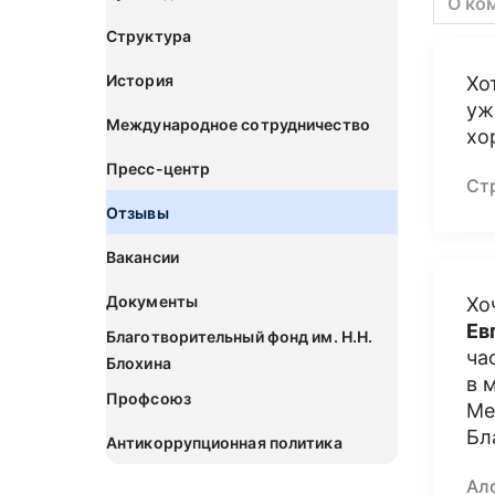
О ко
Структура
История
Хо
уж
Международное сотрудничество
хо
Пресс-центр
Ст
Отзывы
Вакансии
Документы
Хо
Ев
Благотворительный фонд им. Н.Н.
ча
Блохина
в 
Профсоюз
Ме
Бл
Антикоррупционная политика
Ал