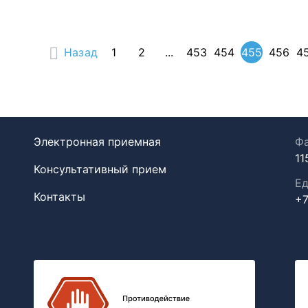
Назад
1
2
...
453
454
455
456
4
Электронная приемная
Фа
11
Консультативный прием
Ед
Контакты
+7