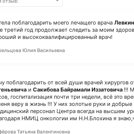
м отзыв:
тела поблагодарить моего лечащего врача
Левкин
е третий год продолжает следить за моим здоров
роший и высококвалифицированный врач!
рельцова Юлия Васильевна
чу поблагодарить от всей души врачей хирургов о
геньевича
и
Сакибова Байрамали Иззатовича
!!!
сов, госпитализация почти три недели, всё это в
меня веру в жизнь !!! У них золотые руки и добрые
дицинский персонал Центра всегда на высшем ур
агодаря НМИЦ онкологии им Н.Н.Блохина я знаю,
фёрова Татьяна Валентиновна