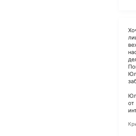
Хо
ли
ве
на
де
По
Юл
за
Юл
от
ин
Кр