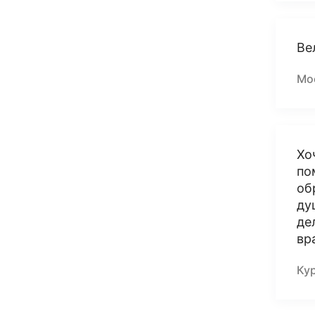
Ве
Мо
Хо
по
об
ду
де
вр
Ку