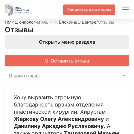
Записаться на прием
НМИЦ онкологии им. Н.Н. Блохина
/
О центре
/
Отзывы
Отзывы
Открыть меню раздела
Оставить отзыв
О ком отзыв:
Хочу выразить огромную
благодарность врачам отделения
пластической хирургии. Хирургам
Жаркову Олегу Александровичу
и
Данилину Аркадию Руслановичу
. А
также ординатору
Тамразовой Марьям