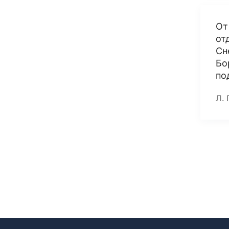
От
от
Сн
Бо
по
Л. 