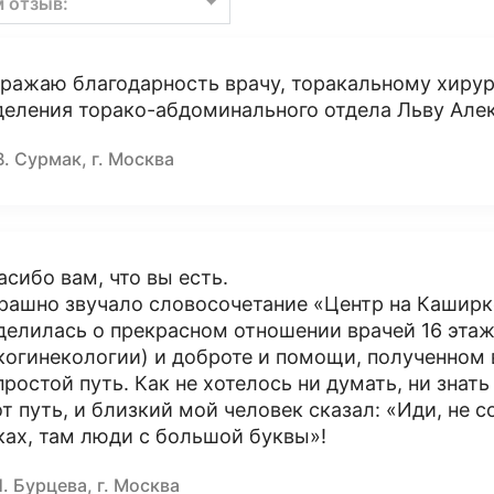
м отзыв:
ражаю благодарность врачу, торакальному хирур
деления торако-абдоминального отдела Льву Але
В. Сурмак, г. Москва
асибо вам, что вы есть.
рашно звучало словосочетание «Центр на Каширке
делилась о прекрасном отношении врачей 16 этаж
когинекологии) и доброте и помощи, полученном в
простой путь. Как не хотелось ни думать, ни знат
от путь, и близкий мой человек сказал: «Иди, не
ках, там люди с большой буквы»!
. Бурцева, г. Москва