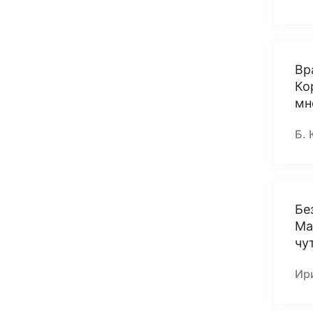
Вр
Ко
мн
Б. 
Бе
Ма
чу
Ири