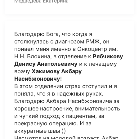
Медведева Екатерина
Благодарю Бога, что когда я
столкнулась с диагнозом РМЖ, он
привел меня именно в Онкоцентр им.
Н.Н. Блохина, в отделение к
Рябчикову
Денису Анатольевичу
и к лечащему
врачу
Хакимову Акбару
Насибжоновичу
!
В этом отделении страх отступил и я
поняла, что я в надежных руках.
Благодарю Акбара Насибжоновича за
хорошее настроение, внимательность
и чуткий подход к пациентам, за
прекрасную операцию. И за
аккуратные швы ))
Несмотря на молодой возраст, Акбар